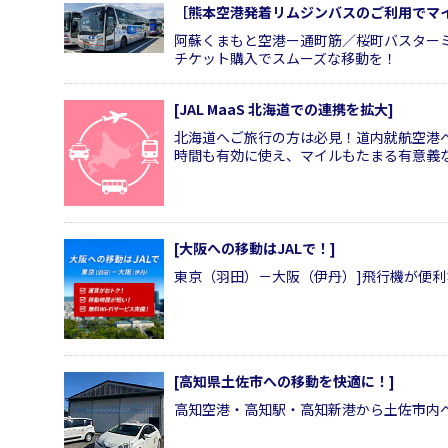
［熊本空港発着リムジンバスのご利用でマ
阿蘇くまもと空港ー通町筋／桜町バスター
チケット購入でスムーズな移動を！
[JAL MaaS 北海道での連携を拡大]
北海道へご旅行の方は必見！道内就航空港
時間も有効に使え、マイルもたまる有意義
[大阪への移動はJALで！]
東京（羽田）－大阪（伊丹）]飛行機が便
[高知県土佐市への移動を快適に！]
高知空港・高知駅・高知新港から土佐市内