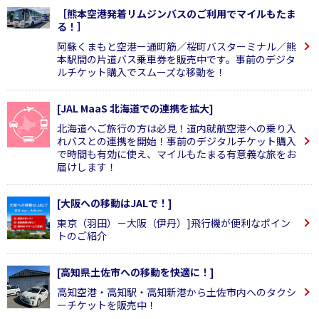
［熊本空港発着リムジンバスのご利用でマイルもたま
る！］
阿蘇くまもと空港ー通町筋／桜町バスターミナル／熊
本駅間の片道バス乗車券を販売中です。事前のデジタ
ルチケット購入でスムーズな移動を！
[JAL MaaS 北海道での連携を拡大]
北海道へご旅行の方は必見！道内就航空港への乗り入
れバスとの連携を開始！事前のデジタルチケット購入
で時間も有効に使え、マイルもたまる有意義な旅をお
届けします！
[大阪への移動はJALで！]
東京（羽田）－大阪（伊丹）]飛行機が便利なポイン
トのご紹介
[高知県土佐市への移動を快適に！]
高知空港・高知駅・高知新港から土佐市内へのタクシ
ーチケットを販売中！