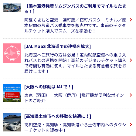
［熊本空港発着リムジンバスのご利用でマイルもたま
る！］
阿蘇くまもと空港ー通町筋／桜町バスターミナル／熊
本駅間の片道バス乗車券を販売中です。事前のデジタ
ルチケット購入でスムーズな移動を！
[JAL MaaS 北海道での連携を拡大]
北海道へご旅行の方は必見！道内就航空港への乗り入
れバスとの連携を開始！事前のデジタルチケット購入
で時間も有効に使え、マイルもたまる有意義な旅をお
届けします！
[大阪への移動はJALで！]
東京（羽田）－大阪（伊丹）]飛行機が便利なポイン
トのご紹介
[高知県土佐市への移動を快適に！]
高知空港・高知駅・高知新港から土佐市内へのタクシ
ーチケットを販売中！