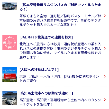
［熊本空港発着リムジンバスのご利用でマイルもたま
る！］
阿蘇くまもと空港ー通町筋／桜町バスターミナル／熊
本駅間の片道バス乗車券を販売中です。事前のデジタ
ルチケット購入でスムーズな移動を！
[JAL MaaS 北海道での連携を拡大]
北海道へご旅行の方は必見！道内就航空港への乗り入
れバスとの連携を開始！事前のデジタルチケット購入
で時間も有効に使え、マイルもたまる有意義な旅をお
届けします！
[大阪への移動はJALで！]
東京（羽田）－大阪（伊丹）]飛行機が便利なポイン
トのご紹介
[高知県土佐市への移動を快適に！]
高知空港・高知駅・高知新港から土佐市内へのタクシ
ーチケットを販売中！