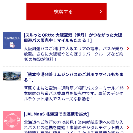
検索する
[スルッとQRtto 大阪空港（伊丹）がつながった大阪
周遊パス販売中！マイルもたまる！]
大阪周遊バスご利用で大阪エリアの電車、バスが乗り
放題。さらに大阪城やとんぼりリバークルーズなど約
40の施設が無料！
［熊本空港発着リムジンバスのご利用でマイルもたま
る！］
阿蘇くまもと空港ー通町筋／桜町バスターミナル／熊
本駅間の片道バス乗車券を販売中です。事前のデジタ
ルチケット購入でスムーズな移動を！
[JAL MaaS 北海道での連携を拡大]
北海道へご旅行の方は必見！道内就航空港への乗り入
れバスとの連携を開始！事前のデジタルチケット購入
で時間も有効に使え、マイルもたまる有意義な旅をお