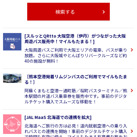
検索する
[スルッとQRtto 大阪空港（伊丹）がつながった大阪
周遊パス販売中！マイルもたまる！]
大阪周遊バスご利用で大阪エリアの電車、バスが乗り
放題。さらに大阪城やとんぼりリバークルーズなど約
40の施設が無料！
［熊本空港発着リムジンバスのご利用でマイルもたま
る！］
阿蘇くまもと空港ー通町筋／桜町バスターミナル／熊
本駅間の片道バス乗車券を販売中です。事前のデジタ
ルチケット購入でスムーズな移動を！
[JAL MaaS 北海道での連携を拡大]
北海道へご旅行の方は必見！道内就航空港への乗り入
れバスとの連携を開始！事前のデジタルチケット購入
で時間も有効に使え、マイルもたまる有意義な旅をお