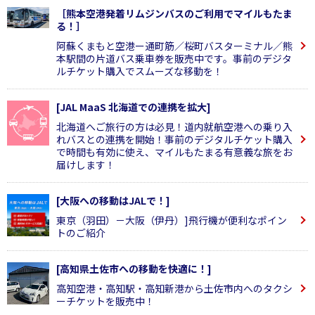
［熊本空港発着リムジンバスのご利用でマイルもたま
る！］
阿蘇くまもと空港ー通町筋／桜町バスターミナル／熊
本駅間の片道バス乗車券を販売中です。事前のデジタ
ルチケット購入でスムーズな移動を！
[JAL MaaS 北海道での連携を拡大]
北海道へご旅行の方は必見！道内就航空港への乗り入
れバスとの連携を開始！事前のデジタルチケット購入
で時間も有効に使え、マイルもたまる有意義な旅をお
届けします！
[大阪への移動はJALで！]
東京（羽田）－大阪（伊丹）]飛行機が便利なポイン
トのご紹介
[高知県土佐市への移動を快適に！]
高知空港・高知駅・高知新港から土佐市内へのタクシ
ーチケットを販売中！