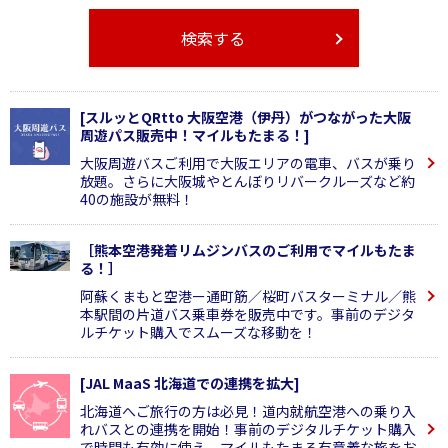
検索する
[スルッとQRtto 大阪空港（伊丹）がつながった大阪
周遊パス販売中！マイルもたまる！]
大阪周遊バスご利用で大阪エリアの電車、バスが乗り
放題。さらに大阪城やとんぼりリバークルーズなど約
40の施設が無料！
［熊本空港発着リムジンバスのご利用でマイルもたま
る！］
阿蘇くまもと空港ー通町筋／桜町バスターミナル／熊
本駅間の片道バス乗車券を販売中です。事前のデジタ
ルチケット購入でスムーズな移動を！
[JAL MaaS 北海道での連携を拡大]
北海道へご旅行の方は必見！道内就航空港への乗り入
れバスとの連携を開始！事前のデジタルチケット購入
で時間も有効に使え、マイルもたまる有意義な旅をお