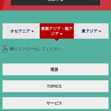
シ
東南アジア・南ア
オセアニア
東アジア
ジア
横にスクロールしてください。
運賃
TOPICS
サービス