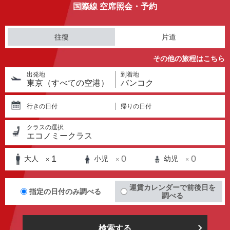
国際線 空席照会・予約
往復
片道
その他の旅程はこちら
出発地
到着地
東京（すべての空港）
バンコク
行きの日付
帰りの日付
クラスの選択
エコノミークラス
1
0
0
大人
小児
幼児
×
×
×
運賃カレンダーで前後日を
指定の日付のみ調べる
調べる
検索する