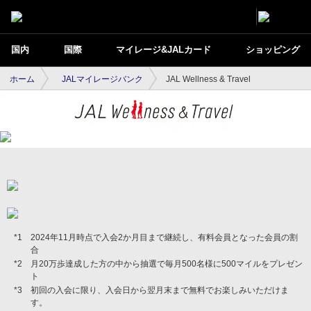
国内
国際
マイレージ&JALカード
ショッピング
ホーム
JALマイレージバンク
JAL Wellness & Travel
2024年11月時点で入会2か月目まで継続し、有料会員となった会員の割
合
月20万歩達成した方の中から抽選で毎月500名様に500マイルをプレゼン
ト
初回の入会に限り、入会日から翌月末まで無料でお楽しみいただけま
す。