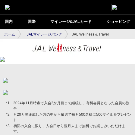
国内
国際
マイレージ&JALカード
ショッピング
ホーム
JALマイレージバンク
JAL Wellness & Travel
2024年11月時点で入会2か月目まで継続し、有料会員となった会員の割
合
月20万歩達成した方の中から抽選で毎月500名様に500マイルをプレゼン
ト
初回の入会に限り、入会日から翌月末まで無料でお楽しみいただけま
す。