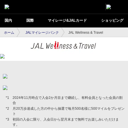
国内
国際
マイレージ&JALカード
ショッピング
ホーム
JALマイレージバンク
JAL Wellness & Travel
2024年11月時点で入会2か月目まで継続し、有料会員となった会員の割
合
月20万歩達成した方の中から抽選で毎月500名様に500マイルをプレゼン
ト
初回の入会に限り、入会日から翌月末まで無料でお楽しみいただけま
す。