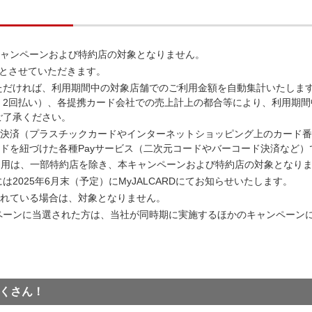
キャンペーンおよび特約店の対象となりません。
回とさせていただきます。
ただければ、利用期間中の対象店舗でのご利用金額を自動集計いたしま
・2回払い）、各提携カード会社での売上計上の都合等により、利用期間
ご了承ください。
ド決済（プラスチックカードやインターネットショッピング上のカード
ードを紐づけた各種Payサービス（二次元コードやバーコード決済など
ayのご利用は、一部特約店を除き、本キャンペーンおよび特約店の対象となり
2025年6月末（予定）にMyJALCARDにてお知らせいたします。
されている場合は、対象となりません。
ペーンに当選された方は、当社が同時期に実施するほかのキャンペーン
くさん！