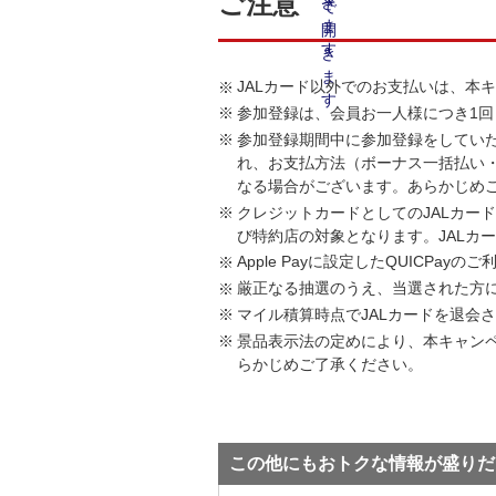
ご注意
JALカード以外でのお支払いは、本
参加登録は、会員お一人様につき1
参加登録期間中に参加登録をしてい
れ、お支払方法（ボーナス一括払い
なる場合がございます。あらかじめ
クレジットカードとしてのJALカー
び特約店の対象となります。JALカ
Apple Payに設定したQUICP
厳正なる抽選のうえ、当選された方には
マイル積算時点でJALカードを退会
景品表示法の定めにより、本キャン
らかじめご了承ください。
この他にもおトクな情報が盛りだ