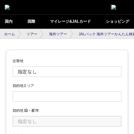
国内
国際
マイレージ&JALカード
ショッピング
ホーム
ツアー
海外ツアー
JALパック 海外ツアーかんたん検
出発地
目的地エリア
目的地 国・都市