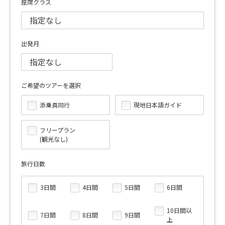
座席クラス
出発月
ご希望のツアーを選択
添乗員同行
現地日本語ガイド
フリープラン
(観光なし)
旅行日数
3日間
4日間
5日間
6日間
10日間以
7日間
8日間
9日間
上