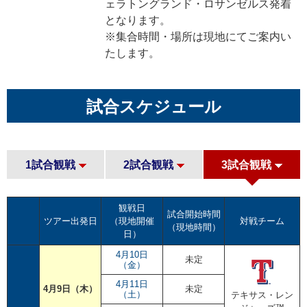
ェラトングランド・ロサンゼルス発着
となります。
※集合時間・場所は現地にてご案内い
たします。
試合スケジュール
1試合観戦
2試合観戦
3試合観戦
観戦日
試合開始時間
ツアー出発日
（現地開催
対戦チーム
（現地時間）
日）
4月10日
未定
（金）
4月11日
4月9日（木）
未定
（土）
テキサス・レン