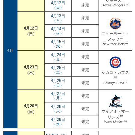
ジャーズ™
4月12日
未定
Texas Rangers™
（日）
4月13日
未定
（月）
4月12日
4月14日
未定
（火）
ニューヨーク・
（日）
メッツ™
4月15日
未定
New York Mets™
（水）
4月
4月24日
未定
（金）
4月23日
4月25日
未定
（土）
シカゴ・カブス
（木）
™
4月26日
未定
Chicago Cubs™
（日）
4月27日
未定
（月）
4月26日
4月28日
未定
（火）
マイアミ・マー
（日）
リンズ™
4月29日
未定
Miami Marlins™
（水）