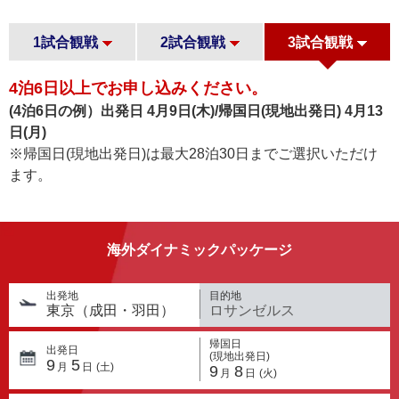
9月6日（日）
9月8日（火）
未定
シンシナティ・
レッズ™
1試合観戦
2試合観戦
3試合観戦
9月9日（水）
未定
Cincinnati Reds™
9月18日
9月
未定
4泊6日以上でお申し込みください。
（金）
(4泊6日の例）出発日 4月9日(木)/帰国日(現地出発日) 4月13
9月17日
9月19日
サンフランシス
未定
（土）
（木）
日(月)
コ・ジャイアン
ツ™
※帰国日(現地出発日)は最大28泊30日までご選択いただけ
9月20日
未定
San Francisco
（日）
ます。
Giants™
9月22日
未定
（火）
9月21日
9月23日
未定
海外ダイナミックパッケージ
（水）
サンディエゴ・
（月）
パドレス™
9月24日
未定
San Diego Padres™
（木）
出発地
目的地
東京（成田・羽田）
ロサンゼルス
帰国日
出発日
(現地出発日)
9
5
月
日
(土)
9
8
月
日
(火)