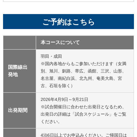
7月2日（木）
未定
7月1日（水）
7月3日（金）
未定
ご予約はこちら
サンディエゴ・
7月4日（土）
未定
パドレス™
San Diego Padres™
7月5日（日）
未定
本コースについて
7月6日（月）
未定
7月4日（土）
羽田・成田
コロラド・ロッ
※国内各地からもご参加いただけます（女満
国際線出
7月7日（火）
未定
キーズ™
別、旭川、釧路、帯広、函館、三沢、山形、
Colorado Rockies™
発地
名古屋、南紀白浜、北九州、奄美大島、宮
7月10日
未定
古、石垣を除く）
（金）
7月11日
アリゾナ・ダイ
未定
7月
7月9日（木）
2026年4月9日～9月21日
（土）
ヤモンドバック
※試合開催日に合わせた出発日となるため、
ス™
出発期間
7月12日
未定
Arizona
出発日の詳細は「試合スケジュール」をご覧
（日）
Diamondbacks™
ください。
7月28日
未定
（火）
4泊6日以上でお申込みください。ご帰国日は