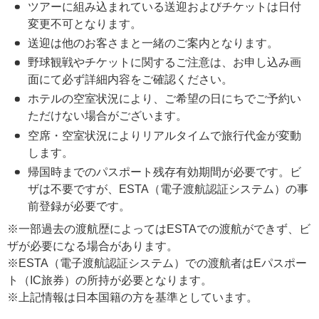
未定
ツアーに組み込まれている送迎およびチケットは日付
Milwaukee
8月
（土）
Brewers™
変更不可となります。
8月21日
未定
送迎は他のお客さまと一緒のご案内となります。
（金）
8月20日
野球観戦やチケットに関するご注意は、お申し込み画
8月22日
未定
（土）
ピッツバーグ・
（木）
面にて必ず詳細内容をご確認ください。
パイレーツ™
8月23日
ホテルの空室状況により、ご希望の日にちでご予約い
未定
Pittsburgh Pirates™
（日）
ただけない場合がございます。
9月1日（火）
未定
空席・空室状況によりリアルタイムで旅行代金が変動
8月31日
します。
9月2日（水）
未定
セントルイス・
（月）
帰国時までのパスポート残存有効期間が必要です。ビ
カージナルス™
9月3日（木）
未定
St. Louis Cardinals™
ザは不要ですが、ESTA（電子渡航認証システム）の事
前登録が必要です。
9月4日（金）
未定
※一部過去の渡航歴によってはESTAでの渡航ができず、ビ
9月3日（木）
9月5日（土）
未定
ザが必要になる場合があります。
ワシントン・ナ
ショナルズ™
※ESTA（電子渡航認証システム）での渡航者はEパスポー
Washington
9月6日（日）
未定
ト（IC旅券）の所持が必要となります。
Nationals™
※上記情報は日本国籍の方を基準としています。
9月7日（月）
未定