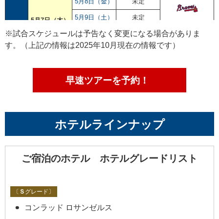
5月8日（金）
未定
5月9日（土）
未定
5月7日（木）
アトランタ・ブ
※試合スケジュールは予告なく変更になる場合がありま
5月10日
レーブス™
未定
（日）
Atlanta Braves™
す。（上記の情報は2025年10月現在の情報です）
5月11日
未定
（月）
5月10日
5月12日
早速ツアーを予約！
サンフランシス
未定
（火）
（日）
コ・ジャイアン
ツ™
5月13日
未定
San Francisco
（水）
Giants™
5月
ホテルラインナップ
5月25日
未定
（月）
5月24日
5月26日
未定
（火）
コロラド・ロッ
（日）
ご宿泊のホテル ホテルグレードリスト
キーズ™
5月27日
未定
Colorado Rockies™
（水）
5月29日
未定
〔
Ｓ
グレード〕
（金）
コンラッド ロサンゼルス
5月28日
5月30日
フィラデルフィ
未定
（土）