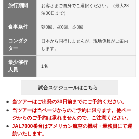
7月27日
7月29日
未定
旅行期間
お客さまご自身でご選択ください。（最大28
（水）
シアトル・マリ
（月）
ナーズ™
泊30日まで）
7月30日
未定
Seattle Mariners™
（木）
食事条件
朝0回、昼0回、夕0回
7月31日
未定
（金）
7月30日
コンダク
日本から同行しませんが、現地係員がご案内
8月1日（土）
未定
ボストン・レッ
（木）
ター
します。
ドソックス™
8月2日（日）
未定
Boston Red Sox™
最少催行
8月10日
1名
未定
人員
（月）
8月11日
カンザスシテ
未定
8月9日（日）
（火）
ィ・ロイヤルズ
試合スケジュールはこちら
™
8月12日
未定
Kansas City
（水）
Royals™
当ツアーはご出発の30日前までにご予約ください。
8月13日
当ツアーは当ページからのご予約に限ります。他ペー
未定
（木）
ジからのご予約は承れませんので、ご注意ください。
8月12日
8月14日
ミルウォーキ
JAL7000番台はアメリカン航空の機材・乗務員にて運
未定
（金）
（水）
ー・ブリュワー
航いたします。
ズ™
8月15日