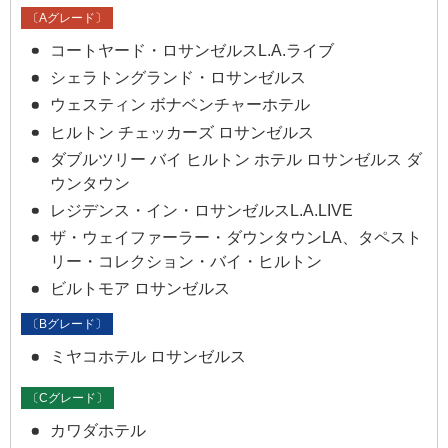
（木）
ア・フィリーズ
〔Aグレード〕
™
5月31日
未定
Philadelphia
（日）
コートヤード・ロサンゼルスL.A.ライブ
Phillies™
シェラトングランド・ロサンゼルス
6月5日（金）
未定
ウェスティン ボナベンチャーホテル
ヒルトン チェッカーズ ロサンゼルス
6月4日（木）
6月6日（土）
未定
ロサンゼルス・
エンゼルス™
ダブルツリー バイ ヒルトン ホテル ロサンゼルス ダ
Los Angeles
6月7日（日）
未定
ウンタウン
Angels™
6月15日
レジデンス・イン・ロサンゼルスL.A.LIVE
未定
（月）
ザ・ウェイファーラー・ダウンタウンLA、タペスト
6月14日
6月16日
未定
リー・コレクション・バイ・ヒルトン
6月
（火）
タンパベイ・レ
（日）
イズ™
ビルトモア ロサンゼルス
6月17日
未定
Tampa Bay Rays™
（水）
〔Bグレード〕
6月19日
未定
（金）
ミヤコホテル ロサンゼルス
6月18日
6月20日
未定
（土）
ボルチモア・オ
（木）
〔Cグレード〕
リオールズ™
6月21日
カワダホテル
未定
Baltimore Orioles™
（日）