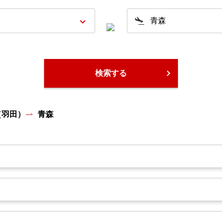
検索する
（羽田）
青森