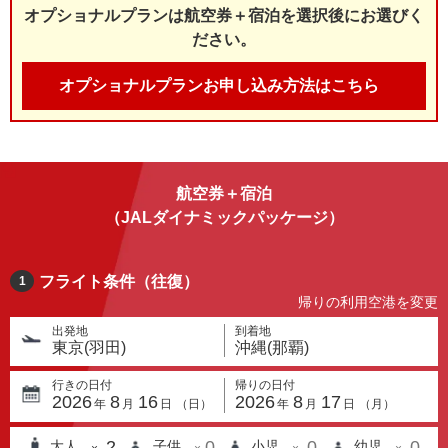
オプショナルプランは航空券＋宿泊を選択後にお選びく
ださい。
オプショナルプランお申し込み方法はこちら
航空券＋宿泊
（JALダイナミックパッケージ）
フライト条件（往復）
1
帰りの利用空港を変更
出発地
到着地
東京(羽田)
沖縄(那覇)
行きの日付
帰りの日付
2026
8
16
2026
8
17
年
月
日
（
日
）
年
月
日
（
月
）
2
0
0
0
大人
子供
小児
幼児