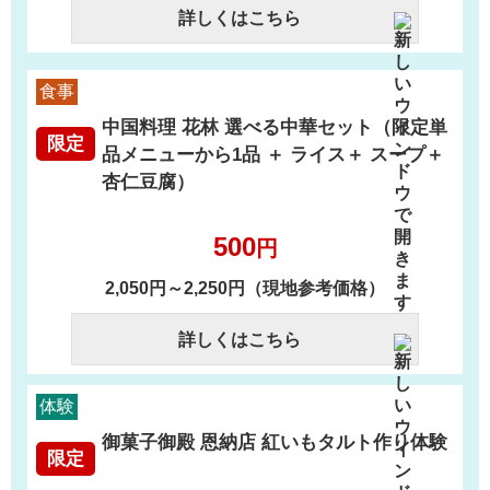
詳しくはこちら
食事
中国料理 花林 選べる中華セット（限定単
限定
品メニューから1品 ＋ ライス＋ スープ＋
杏仁豆腐）
500
円
2,050円～2,250円（現地参考価格）
詳しくはこちら
体験
御菓子御殿 恩納店 紅いもタルト作り体験
限定