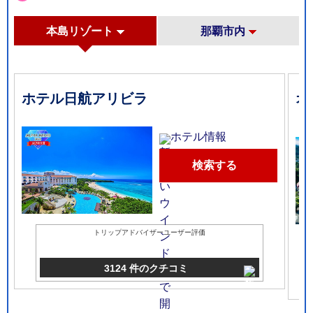
本島リゾート
那覇市内
ホテル日航アリビラ
オ
ト
ホテル情報
検索する
トリップアドバイザーユーザー評価
3124 件のクチコミ