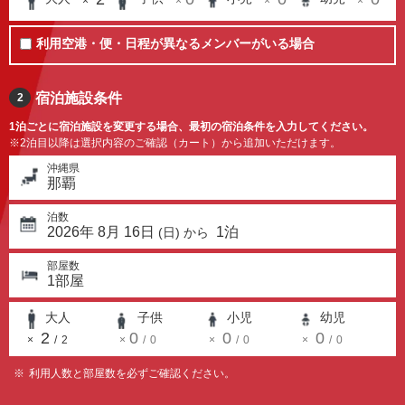
×
×
×
×
利用空港・便・日程が異なるメンバーがいる場合
宿泊施設条件
2
1泊ごとに宿泊施設を変更する場合、最初の宿泊条件を入力してください。
※2泊目以降は選択内容のご確認（カート）から追加いただけます。
沖縄県
那覇
泊数
2026
年
8
月
16
日
1
泊
(
日
) から
部屋数
1
部屋
大人
子供
小児
幼児
2
0
0
0
×
/
2
×
/
0
×
/
0
×
/
0
利用人数と部屋数を必ずご確認ください。