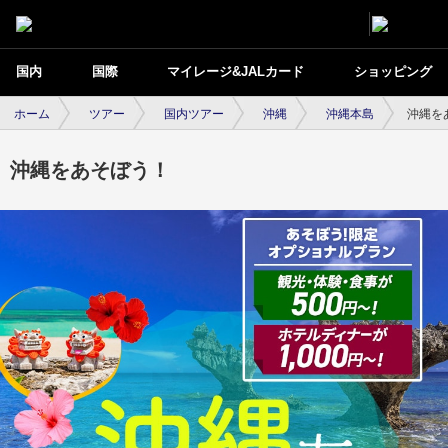
国内
国際
マイレージ&JALカード
ショッピング
ホーム
ツアー
国内ツアー
沖縄
沖縄本島
沖縄を
沖縄をあそぼう！