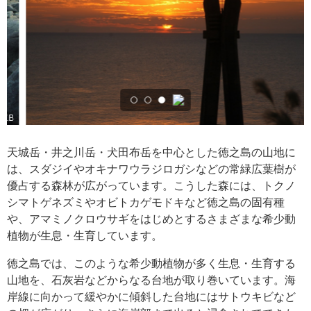
天城岳・井之川岳・犬田布岳を中心とした徳之島の山地に
は、スダジイやオキナワウラジロガシなどの常緑広葉樹が
優占する森林が広がっています。こうした森には、トクノ
シマトゲネズミやオビトカゲモドキなど徳之島の固有種
や、アマミノクロウサギをはじめとするさまざまな希少動
植物が生息・生育しています。
徳之島では、このような希少動植物が多く生息・生育する
山地を、石灰岩などからなる台地が取り巻いています。海
岸線に向かって緩やかに傾斜した台地にはサトウキビなど