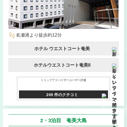
footprint
名瀬港より徒歩約12分
ホテル ウエストコート奄美
ホテルウエストコート奄美II
トリップアドバイザーユーザー評価
249 件のクチコミ
2・3泊目 奄美大島