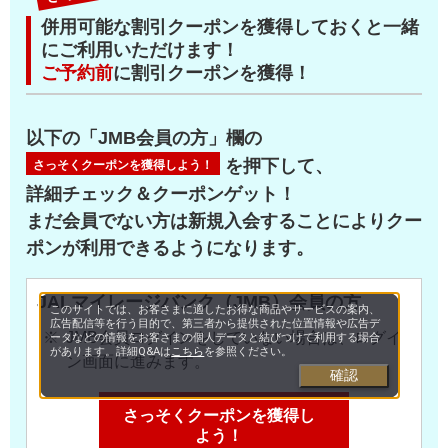
併用可能な割引クーポンを獲得しておくと一緒
にご利用いただけます！
ご予約前
に割引クーポンを獲得！
以下の「JMB会員の方」欄の
を押下して、
さっそくクーポンを獲得しよう！
詳細チェック＆クーポンゲット！
まだ会員でない方は新規入会することによりクー
ポンが利用できるようになります。
JALマイレージバンク（JMB）会員の方
このサイトでは、お客さまに適したお得な商品やサービスの案内、
広告配信等を行う目的で、第三者から提供された位置情報や広告デ
JMB会員ログインをしていない場合は、ログイ
ータなどの情報をお客さまの個人データと結びつけて利用する場合
があります。詳細Q&Aは
こちら
を参照ください。
ン画面に進みます。
確認
さっそくクーポンを獲得し
よう！