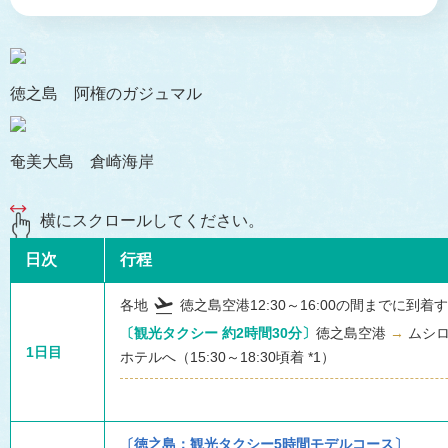
徳之島 阿権のガジュマル
奄美大島 倉崎海岸
横にスクロールしてください。
日次
行程
flight_takeoff
各地
徳之島空港12:30～16:00の間までに到着
〔観光タクシー 約2時間30分〕
徳之島空港
→
ムシ
1日目
ホテルへ（15:30～18:30頃着 *1）
〔徳之島：観光タクシー5時間モデルコース〕