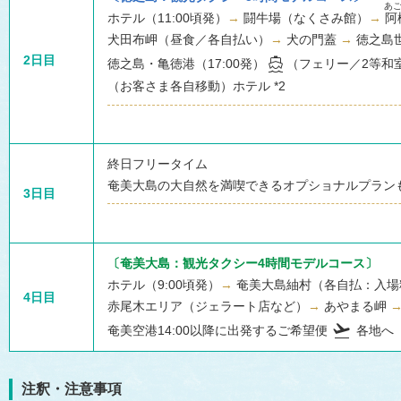
ホテル（11:00頃発）
→
闘牛場（なくさみ館）
→
阿
犬田布岬（昼食／各自払い）
→
犬の門蓋
→
徳之島
directions_boat
2日目
徳之島・亀徳港（17:00発）
（フェリー／2等和
（お客さま各自移動）ホテル *2
終日フリータイム
奄美大島の大自然を満喫できるオプショナルプラン
3日目
〔奄美大島：観光タクシー4時間モデルコース〕
ホテル（9:00頃発）
→
奄美大島紬村（各自払：入場料
4日目
赤尾木エリア（ジェラート店など）
→
あやまる岬
flight_takeoff
奄美空港14:00以降に出発するご希望便
各地へ
注釈・注意事項