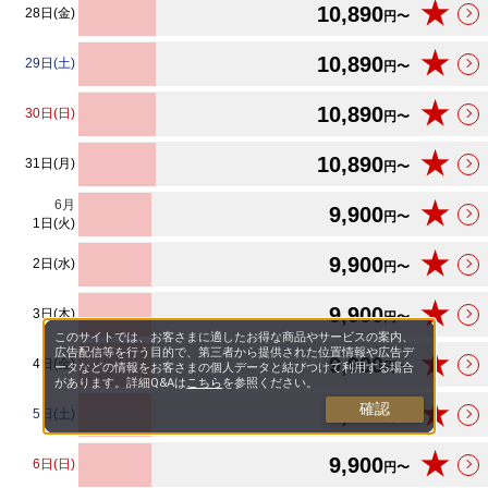
★
10,890
28日(金)
円〜
★
10,890
29日(土)
円〜
★
10,890
30日(日)
円〜
★
10,890
31日(月)
円〜
6
月
★
9,900
円〜
1日(火)
★
9,900
2日(水)
円〜
★
9,900
3日(木)
円〜
このサイトでは、お客さまに適したお得な商品やサービスの案内、
広告配信等を行う目的で、第三者から提供された位置情報や広告デ
★
9,900
4日(金)
円〜
ータなどの情報をお客さまの個人データと結びつけて利用する場合
があります。詳細Q&Aは
こちら
を参照ください。
★
確認
9,900
5日(土)
円〜
★
9,900
6日(日)
円〜