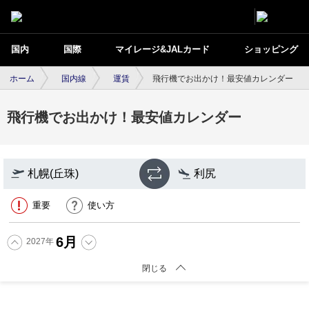
国内
国際
マイレージ&JALカード
ショッピング
ホーム
国内線
運賃
飛行機でお出かけ！最安値カレンダー
飛行機でお出かけ！最安値カレンダー
札幌(丘珠)
利尻
重要
使い方
6
月
2027
年
閉じる