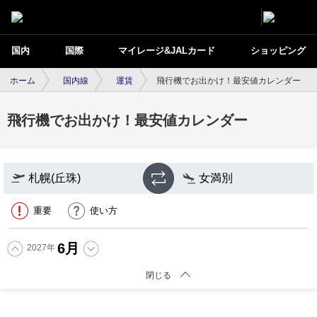
国内
国際
マイレージ&JALカード
ショッピング
ホーム
国内線
運賃
飛行機でお出かけ！最安値カレンダー
飛行機でお出かけ！最安値カレンダー
札幌(丘珠)
女満別
重要
使い方
6
月
2027
年
閉じる