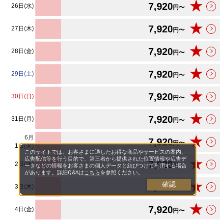
★
7,920
26日(水)
円〜
★
7,920
27日(木)
円〜
★
7,920
28日(金)
円〜
★
7,920
29日(土)
円〜
★
7,920
30日(日)
円〜
★
7,920
31日(月)
円〜
6
月
★
7,920
円〜
1日(火)
このサイトでは、お客さまに適したお得な商品やサービスの案内、
広告配信等を行う目的で、第三者から提供された位置情報や広告デ
★
7,920
2日(水)
円〜
ータなどの情報をお客さまの個人データと結びつけて利用する場合
があります。詳細Q&Aは
こちら
を参照ください。
★
確認
7,920
3日(木)
円〜
★
7,920
4日(金)
円〜