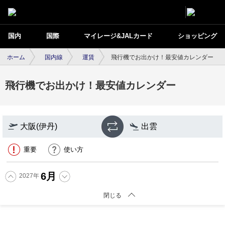
国内
国際
マイレージ&JALカード
ショッピング
ホーム
国内線
運賃
飛行機でお出かけ！最安値カレンダー
飛行機でお出かけ！最安値カレンダー
大阪(伊丹)
出雲
重要
使い方
6
月
2027
年
閉じる