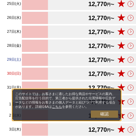
★
12,770
25日(火)
円〜
★
12,770
26日(水)
円〜
★
12,770
27日(木)
円〜
★
12,770
28日(金)
円〜
★
12,770
29日(土)
円〜
★
12,770
30日(日)
円〜
★
12,770
31日(月)
円〜
このサイトでは、お客さまに適したお得な商品やサービスの案内、
広告配信等を行う目的で、第三者から提供された位置情報や広告デ
6
月
★
12,770
円〜
ータなどの情報をお客さまの個人データと結びつけて利用する場合
1日(火)
があります。詳細Q&Aは
こちら
を参照ください。
★
確認
12,770
2日(水)
円〜
★
12,770
3日(木)
円〜