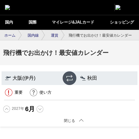
国内
国際
マイレージ&JALカード
ショッピング
ホーム
国内線
運賃
飛行機でお出かけ！最安値カレンダー
飛行機でお出かけ！最安値カレンダー
大阪(伊丹)
秋田
重要
使い方
6
月
2027
年
閉じる