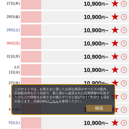
★
10,900
27日(木)
円〜
★
10,900
28日(金)
円〜
★
10,900
29日(土)
円〜
★
10,900
30日(日)
円〜
★
10,900
31日(月)
円〜
6
月
★
10,900
円〜
1日(火)
★
10,900
2日(水)
円〜
このサイトでは、お客さまに適したお得な商品やサービスの案内、
広告配信等を行う目的で、第三者から提供された位置情報や広告デ
★
10,900
3日(木)
円〜
ータなどの情報をお客さまの個人データと結びつけて利用する場合
があります。詳細Q&Aは
こちら
を参照ください。
★
確認
10,900
4日(金)
円〜
★
10,900
5日(土)
円〜