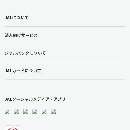
F
JALについて
o
o
t
法人向けサービス
e
r
l
ジャルパックについて
i
n
k
JALカードについて
s
JALソーシャルメディア・アプリ