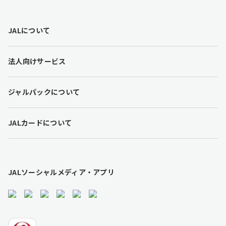
F
JALについて
o
o
t
法人向けサービス
e
r
l
ジャルパックについて
i
n
k
JALカードについて
s
JALソーシャルメディア・アプリ