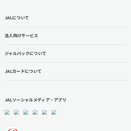
F
JALについて
o
o
t
法人向けサービス
e
r
l
ジャルパックについて
i
n
k
JALカードについて
s
JALソーシャルメディア・アプリ