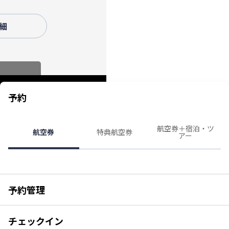
月1日予定）および手荷物お預け締切時刻の厳格化
（2026年9月1日〜）について
細
東京（羽田）－ドーハ線の運航について
モバイルバッテリーの機内持ち込み個数および充電に関
するルール変更についてのお願い（2026年4月24日以
降）
予約
航空券＋宿泊・ツ
航空券
特典航空券
アー
予約管理
チェックイン