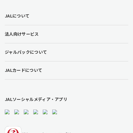
F
JALについて
o
o
t
法人向けサービス
e
r
l
ジャルパックについて
i
n
k
JALカードについて
s
JALソーシャルメディア・アプリ