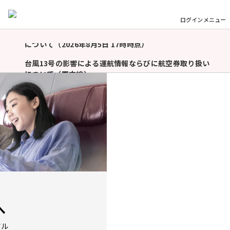
令和8年熊本地震に伴う航空券の取り扱いおよび臨時便
について（2026年8月5日 17時時点）
ログイン
メニュー
重
台風13号の影響による運航情報ならびに航空券取り扱い
について（国内線）
要
な
羽田空港国内線「北側サテライト」利用開始（2026年9
お
月1日予定）および手荷物お預け締切時刻の厳格化
知
（2026年9月1日〜）について
ら
東京（羽田）－ドーハ線の運航について
せ
モバイルバッテリーの機内持ち込み個数および充電に関
するルール変更についてのお願い（2026年4月24日以
降）
令和8年熊本地震に伴う航空券の取り扱いおよび臨時便
について（2026年8月5日 17時時点）
台風13号の影響による運航情報ならびに航空券取り扱い
へ
について（国内線）
アル
羽田空港国内線「北側サテライト」利用開始（2026年9