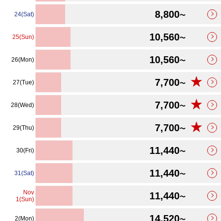
8,800
24(Sat)
〜
10,560
25(Sun)
〜
10,560
26(Mon)
〜
★
7,700
27(Tue)
〜
★
7,700
28(Wed)
〜
★
7,700
29(Thu)
〜
11,440
30(Fri)
〜
11,440
31(Sat)
〜
Nov
11,440
〜
1(Sun)
14,520
2(Mon)
〜