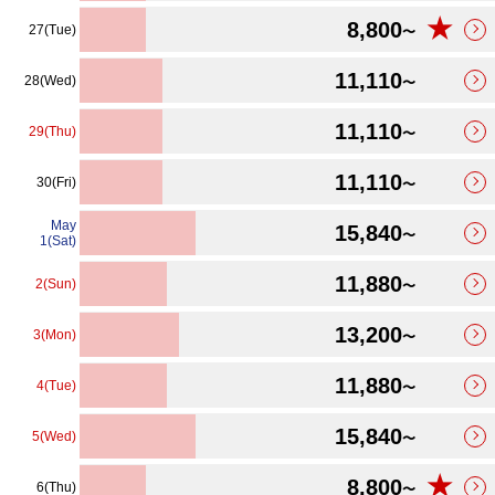
★
8,800
27(Tue)
〜
11,110
28(Wed)
〜
11,110
29(Thu)
〜
11,110
30(Fri)
〜
May
15,840
〜
1(Sat)
11,880
2(Sun)
〜
13,200
3(Mon)
〜
11,880
4(Tue)
〜
15,840
5(Wed)
〜
★
8,800
6(Thu)
〜