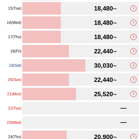
18,480
15(Tue)
〜
18,480
16(Wed)
〜
18,480
17(Thu)
〜
22,440
18(Fri)
〜
30,030
19(Sat)
〜
22,440
20(Sun)
〜
25,520
21(Mon)
〜
22(Tue)
23(Wed)
20,900
24(Thu)
〜