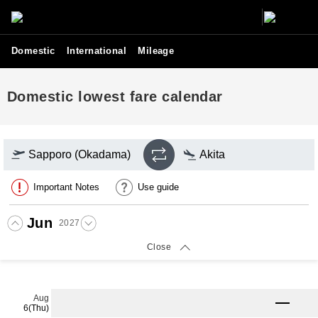
Domestic
International
Mileage
Domestic lowest fare calendar
Sapporo (Okadama)
Akita
Important Notes
Use guide
Jun
2027
Close
The lowest price calendar has been updated.
Aug
6(Thu)