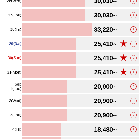
30,030
26(Wed)
〜
30,030
27(Thu)
〜
33,220
28(Fri)
〜
★
25,410
29(Sat)
〜
★
25,410
30(Sun)
〜
★
25,410
31(Mon)
〜
Sep
20,900
〜
1(Tue)
20,900
2(Wed)
〜
20,900
3(Thu)
〜
18,480
4(Fri)
〜