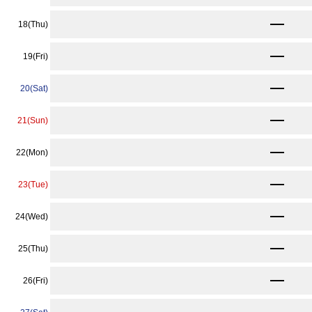
★
9,240
18(Thu)
〜
12,870
19(Fri)
〜
12,870
20(Sat)
〜
12,870
21(Sun)
〜
12,870
22(Mon)
〜
12,870
23(Tue)
〜
10,560
24(Wed)
〜
★
9,240
25(Thu)
〜
★
9,240
26(Fri)
〜