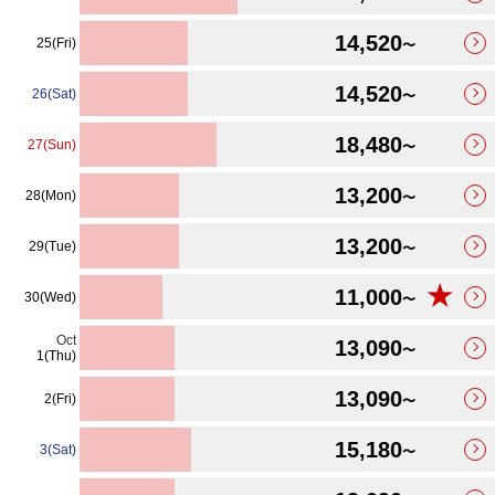
14,520
25(Fri)
〜
14,520
26(Sat)
〜
18,480
27(Sun)
〜
13,200
28(Mon)
〜
13,200
29(Tue)
〜
★
11,000
30(Wed)
〜
Oct
13,090
〜
1(Thu)
13,090
2(Fri)
〜
15,180
3(Sat)
〜