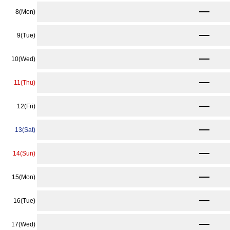
★
9,240
8(Mon)
〜
★
9,240
9(Tue)
〜
13,420
10(Wed)
〜
13,420
11(Thu)
〜
13,420
12(Fri)
〜
13,420
13(Sat)
〜
13,420
14(Sun)
〜
10,560
15(Mon)
〜
★
9,240
16(Tue)
〜
★
9,240
17(Wed)
〜