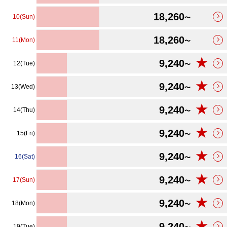
18,260
10(Sun)
〜
18,260
11(Mon)
〜
★
9,240
12(Tue)
〜
★
9,240
13(Wed)
〜
★
9,240
14(Thu)
〜
★
9,240
15(Fri)
〜
★
9,240
16(Sat)
〜
★
9,240
17(Sun)
〜
★
9,240
18(Mon)
〜
★
9,240
19(Tue)