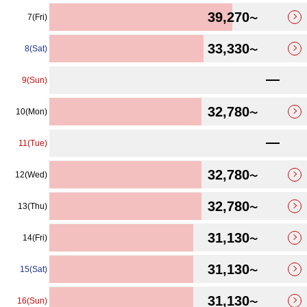
39,270
7(Fri)
〜
33,330
8(Sat)
〜
9(Sun)
32,780
10(Mon)
〜
11(Tue)
32,780
12(Wed)
〜
32,780
13(Thu)
〜
31,130
14(Fri)
〜
31,130
15(Sat)
〜
31,130
16(Sun)
〜