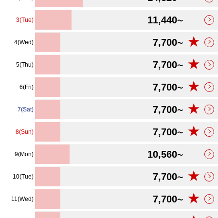
11,440
3(Tue)
〜
★
7,700
4(Wed)
〜
★
7,700
5(Thu)
〜
★
7,700
6(Fri)
〜
★
7,700
7(Sat)
〜
★
7,700
8(Sun)
〜
10,560
9(Mon)
〜
★
7,700
10(Tue)
〜
★
7,700
11(Wed)
〜