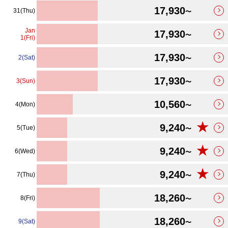
17,930
31(Thu)
〜
Jan
17,930
〜
1(Fri)
17,930
2(Sat)
〜
17,930
3(Sun)
〜
10,560
4(Mon)
〜
★
9,240
5(Tue)
〜
★
9,240
6(Wed)
〜
★
9,240
7(Thu)
〜
18,260
8(Fri)
〜
18,260
9(Sat)
〜