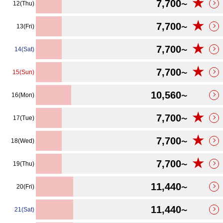
★
7,700
12(Thu)
〜
★
7,700
13(Fri)
〜
★
7,700
14(Sat)
〜
★
7,700
15(Sun)
〜
10,560
16(Mon)
〜
★
7,700
17(Tue)
〜
★
7,700
18(Wed)
〜
★
7,700
19(Thu)
〜
11,440
20(Fri)
〜
11,440
21(Sat)
〜