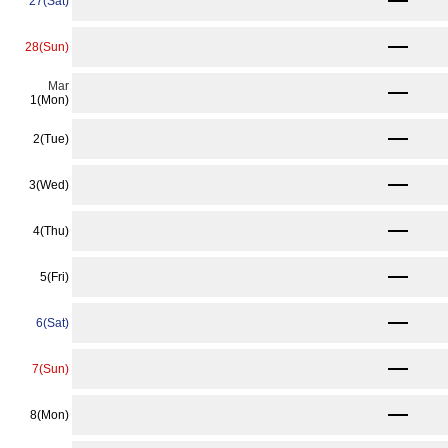
★
9,240
27(Sat)
〜
★
9,240
28(Sun)
〜
Mar
9,240
〜
1(Mon)
9,240
2(Tue)
〜
9,240
3(Wed)
〜
9,240
4(Thu)
〜
9,240
5(Fri)
〜
9,240
6(Sat)
〜
9,240
7(Sun)
〜
9,240
8(Mon)
〜