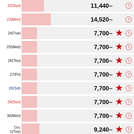
11,440
22(Sun)
〜
14,520
23(Mon)
〜
★
7,700
24(Tue)
〜
★
7,700
25(Wed)
〜
★
7,700
26(Thu)
〜
★
7,700
27(Fri)
〜
★
7,700
28(Sat)
〜
★
7,700
29(Sun)
〜
★
7,700
30(Mon)
〜
★
Dec
9,240
〜
1(Tue)