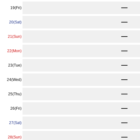
13,420
19(Fri)
〜
13,420
20(Sat)
〜
13,420
21(Sun)
〜
13,420
22(Mon)
〜
9,350
23(Tue)
〜
9,350
24(Wed)
〜
9,350
25(Thu)
〜
9,350
26(Fri)
〜
9,350
27(Sat)
〜
★
8,800
28(Sun)
〜