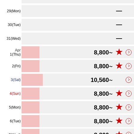
★
8,800
29(Mon)
〜
★
8,800
30(Tue)
〜
★
8,800
31(Wed)
〜
★
Apr
8,800
〜
1(Thu)
★
8,800
2(Fri)
〜
10,560
3(Sat)
〜
★
8,800
4(Sun)
〜
★
8,800
5(Mon)
〜
★
8,800
6(Tue)
〜