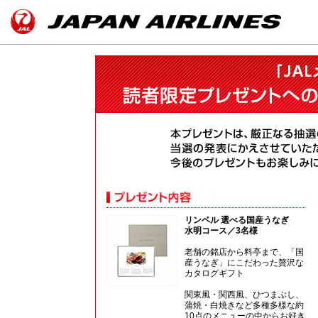
リンベル 選べる国産うなぎ
水明コース／3名様
老舗の銘店から料亭まで、「国
産うなぎ」にこだわった贅沢な
カタログギフト
関東風・関西風、ひつまぶし、
蒲焼・白焼きなど多種多様な約
10点のメニューの中からお好き