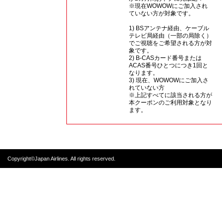
※現在WOWOWにご加入され
ていない方が対象です。
1) BSアンテナ経由、ケーブル
テレビ局経由（一部の局除く）
でご視聴をご希望される方が対
象です。
2) B-CASカード番号または
ACAS番号ひとつにつき1回と
なります。
3) 現在、WOWOWにご加入さ
れていない方
※上記すべてに該当される方が
本クーポンのご利用対象となり
ます。
Copyright©Japan Airlines. All rights reserved.