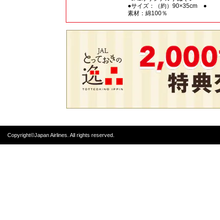
●サイズ：（約）90×35cm ●
素材：綿100％
Copyright©Japan Airlines. All rights reserved.