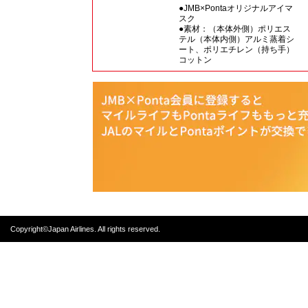
●JMB×Pontaオリジナルアイマ
スク
●素材：（本体外側）ポリエス
テル（本体内側）アルミ蒸着シ
ート、ポリエチレン（持ち手）
コットン
Copyright©Japan Airlines. All rights reserved.