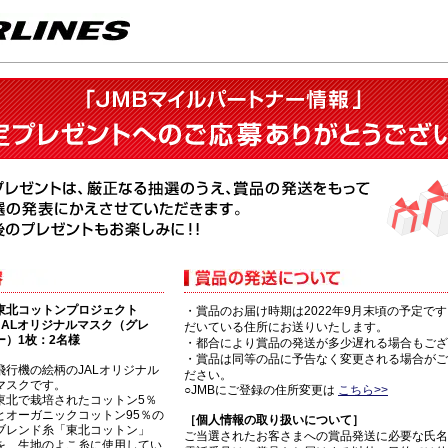
東北コットンプロジェクト
・賞品のお届け時期は2022年9月末頃の予定です
JALオリジナルマスク（グレ
だいている住所にお送りいたします。
ー）1枚：2名様
・都合により賞品の発送が多少遅れる場合もござ
・賞品は同等の品に予告なく変更される場合がご
飛行機の絵柄のJALオリジナル
ださい。
マスクです。
○JMBにご登録の住所変更は
こちら>>
東北で栽培されたコットン5％
とオーガニックコットン95％の
［個人情報の取り扱いについて］
ブレンド糸「東北コットン」
ご当選されたお客さまへの賞品発送に必要な氏名
を、生地のよこ糸に使用してい