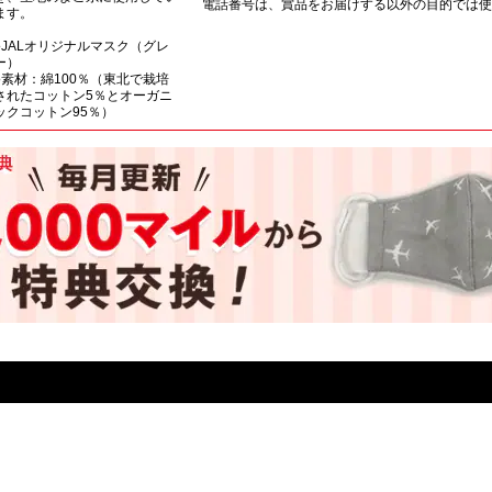
電話番号は、賞品をお届けする以外の目的では使
ます。
●JALオリジナルマスク（グレ
ー）
●素材：綿100％（東北で栽培
されたコットン5％とオーガニ
ックコットン95％）