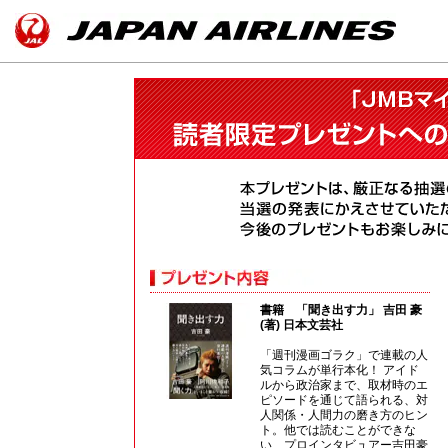
書籍 「聞き出す力」 吉田 豪
(著) 日本文芸社
「週刊漫画ゴラク」で連載の人
気コラムが単行本化！ アイド
ルから政治家まで、取材時のエ
ピソードを通じて語られる、対
人関係・人間力の磨き方のヒン
ト。他では読むことができな
い、プロインタビュアー吉田豪