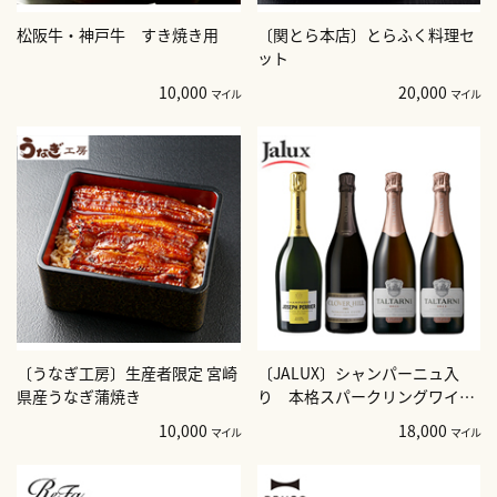
松阪牛・神戸牛 すき焼き用
〔関とら本店〕とらふく料理セ
ット
10,000
20,000
マイル
マイル
〔うなぎ工房〕生産者限定 宮崎
〔JALUX〕シャンパーニュ入
県産うなぎ蒲焼き
り 本格スパークリングワイン
4本セット
10,000
18,000
マイル
マイル