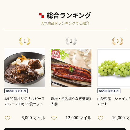
総合ランキング
人気商品をランキングでご紹介
1
2
3
JAL特製オリジナルビーフ
浜松・浜名湖うなぎ蒲焼3
山梨県産 シャイン
カレー 200g×5食セット
人前
カット
6,000 マイル
12,000 マイル
10,000