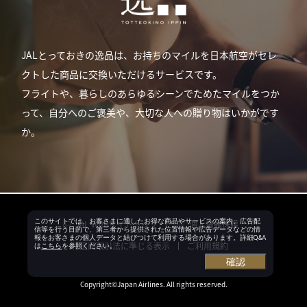
JALとっておきの逸品は、お持ちのマイルを日本航空がセレ
クトした商品に交換いただけるサービスです。
フライトや、暮らしのあらゆるシーンでためたマイルをつか
って、自分へのご褒美や、大切な人への贈り物はいかがです
か。
このサイトでは、お客さまに適したお得な商品やサービスの案内、広告配
JAL Webサイトトップ
個人情報保護
信等を行う目的で、第三者から提供された位置情報や広告データなどの情
報をお客さまの個人データと結びつけて利用する場合があります。詳細Q&A
特定商取引法に準じる表示
ご利用規約
は
こちら
を参照ください。
確認
Copyright©Japan Airlines. All rights reserved.