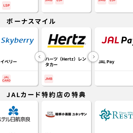
ボーナスマイル
ハーツ（Hertz）レン
Previous
Next
カイベリー
JAL Pay
タカー
JALカード特約店の特典