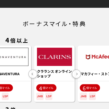
ボーナスマイル・特典
4
倍以上
クラランス オンライン
NAVENTURA
マカフィー・スト
ショップ
Previous
Next
4
6
倍マイル
倍マイル
倍マイル