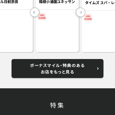
テル日航奈良
箱根小涌園ユネッサン
タイムズ スパ・
Previous
Next
ボーナスマイル・特典のある
お店をもっと見る
特集