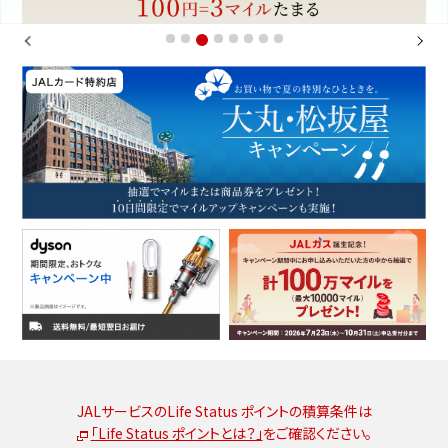
1
2
4
5
6
7
8
Previous
3
Next
JALサービスのLife Status ポイントの積算条件は
「Life Status ポイントとは？」
をご確認ください。