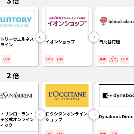
3
倍
ントリーウエルネス
Previous
Next
イオンショップ
日比谷花壇
ンライン
2
倍
ヴ・サンローラン・
ロクシタンオンライン
Dynabook Direc
Previous
Next
ーテ公式オンライン
ショップ
ティック