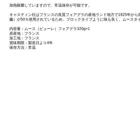
加熱殺菌していますので、常温保存が可能です。
キャスティン社はフランスの良質フォアグラの産地ランド地方で1925年か
臓）が50％使用されているため、ブロックタイプように味も良く、ムースタ
内容量：ムース（ピューレ）フォアグラ320g×1
原産地：フランス
加工地：フランス
賞味期限：製造日より4年
保存方法：常温