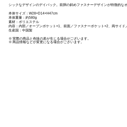
シックなデザインのデイパック。前胴の斜めファスナーデザインが特徴的な
本体サイズ：W28×D14×H47cm
本体重量：約580g
素材：ポリエステル
内容：内部／オープンポケット×1、前面／ファスナーポケット×2、両サイド
生産国：中国製
※
実際の商品と色味の差が生じる場合がございます。
※
商品情報などが変更になる場合がございます。