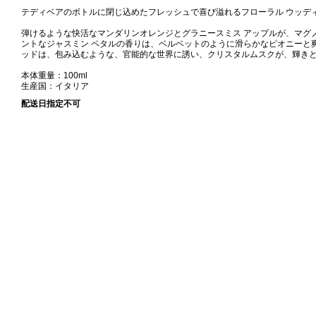
テディベアのボトルに閉じ込めたフレッシュで喜び溢れるフローラル ウッディ
弾けるような快活なマンダリンオレンジとグラニースミス アップルが、マグ
ントなジャスミン ペタルの香りは、ベルベットのように滑らかなピオニーと
ッドは、包み込むような、官能的な世界に誘い、クリスタルムスクが、輝き
本体重量：100ml
生産国：イタリア
配送日指定不可