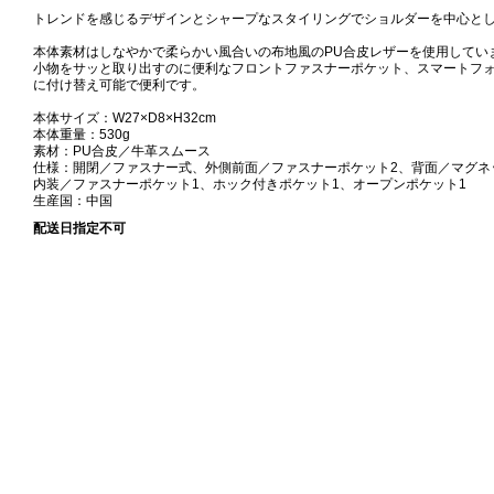
トレンドを感じるデザインとシャープなスタイリングでショルダーを中心と
本体素材はしなやかで柔らかい風合いの布地風のPU合皮レザーを使用してい
小物をサッと取り出すのに便利なフロントファスナーポケット、スマートフ
に付け替え可能で便利です。
本体サイズ：W27×D8×H32cm
本体重量：530g
素材：PU合皮／牛革スムース
仕様：開閉／ファスナー式、外側前面／ファスナーポケット2、背面／マグネ
内装／ファスナーポケット1、ホック付きポケット1、オープンポケット1
生産国：中国
配送日指定不可