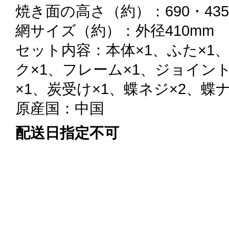
焼き面の高さ（約）：690・435
網サイズ（約）：外径410mm
セット内容：本体×1、ふた×1、
ク×1、フレーム×1、ジョイン
×1、炭受け×1、蝶ネジ×2、蝶
原産国：中国
配送日指定不可