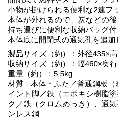
小物が掛けられる便利な2連フ
本体が外れるので、炭などの後
持ち運びに便利な収納バッグ付
本体底に開閉式の通気孔を追加
製品サイズ（約）：外径435×高さ
収納サイズ（約）：幅460×奥行4
重量（約）：5.5kg
材質：本体・ふた／普通鋼板（
イント脚／鉄（エポキシ樹脂塗
ク／鉄（クロムめっき）、通気
ンレス鋼