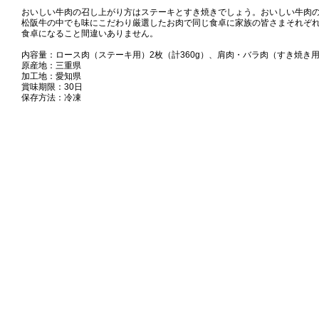
おいしい牛肉の召し上がり方はステーキとすき焼きでしょう。おいしい牛肉
松阪牛の中でも味にこだわり厳選したお肉で同じ食卓に家族の皆さまそれぞ
食卓になること間違いありません。
内容量：ロース肉（ステーキ用）2枚（計360g）、肩肉・バラ肉（すき焼き用）
原産地：三重県
加工地：愛知県
賞味期限：30日
保存方法：冷凍