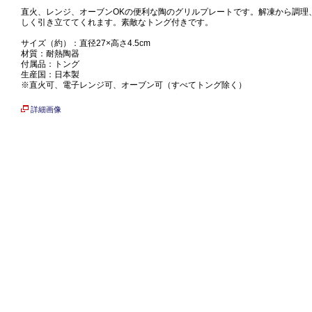
直火、レンジ、オーブンOKの便利な陶のグリルプレートです。解凍から調理
しく引き立ててくれます。素敵なトング付きです。
サイズ（約）：直径27×高さ4.5cm
材質：耐熱陶器
付属品：トング
生産国：日本製
※直火可、電子レンジ可、オーブン可（すべてトング除く）
詳細画像