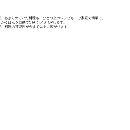
れば、あきらめていた料理も、ひとつ上のレシピも、ご家庭で簡単に。
くはんを自動でSTART／STOPします。
サーで、料理の可能性が今まで以上に広がります。