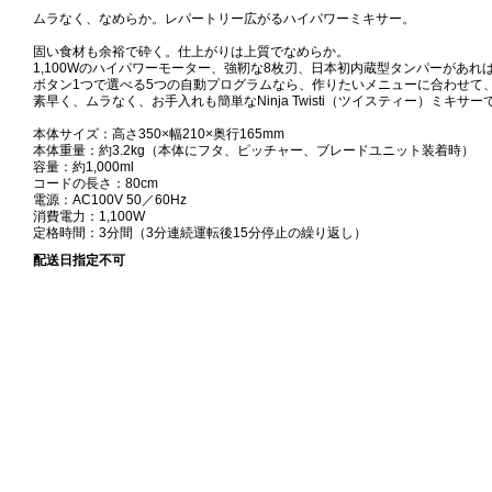
ムラなく、なめらか。レパートリー広がるハイパワーミキサー。
固い食材も余裕で砕く。仕上がりは上質でなめらか。
1,100Wのハイパワーモーター、強靭な8枚刃、日本初内蔵型タンパーがあ
ボタン1つで選べる5つの自動プログラムなら、作りたいメニューに合わせて、か
素早く、ムラなく、お手入れも簡単なNinja Twisti（ツイスティー）ミキ
本体サイズ：高さ350×幅210×奥行165mm
本体重量：約3.2kg（本体にフタ、ピッチャー、ブレードユニット装着時）
容量：約1,000ml
コードの長さ：80cm
電源：AC100V 50／60Hz
消費電力：1,100W
定格時間：3分間（3分連続運転後15分停止の繰り返し）
配送日指定不可