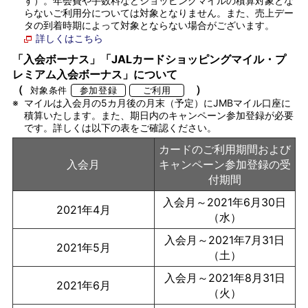
す）。年会費や手数料などショッピングマイルの積算対象とな
らないご利用分については対象となりません。また、売上デー
タの到着時期によって対象とならない場合がございます。
詳しくはこちら
「入会ボーナス」「JALカードショッピングマイル・プ
レミアム入会ボーナス」について
（
）
対象条件
参加登録
ご利用
※
マイルは入会月の5カ月後の月末（予定）にJMBマイル口座に
積算いたします。また、期日内のキャンペーン参加登録が必要
です。詳しくは以下の表をご確認ください。
カードのご利用期間および
入会月
キャンペーン参加登録の受
付期間
入会月～2021年6月30日
2021年4月
（水）
入会月～2021年7月31日
2021年5月
（土）
入会月～2021年8月31日
2021年6月
（火）