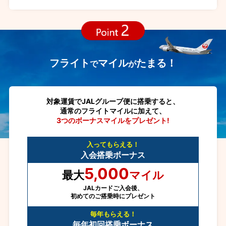
フライト
マイル
たまる！
で
が
対象運賃でJALグループ便に搭乗すると、
通常のフライトマイルに加えて、
3つのボーナスマイルをプレゼント!
入ってもらえる！
入会搭乗ボーナス
5,000
最大
マイル
JALカードご入会後、
初めてのご搭乗時にプレゼント
毎年もらえる！
毎年初回搭乗ボーナス