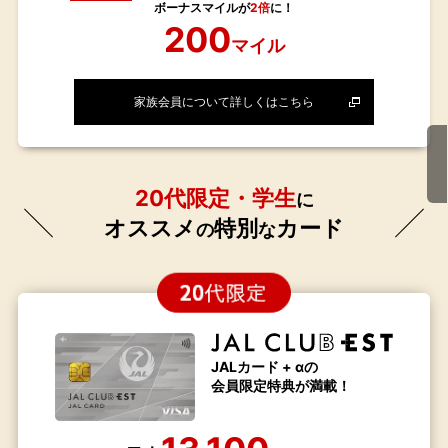
ボーナスマイルが
2倍
に！
200
マイル
家族会員について詳しくはこちら
20代限定・学生
に
オススメ
特別
カード
の
な
JALカード + αの
会員限定特典が満載！