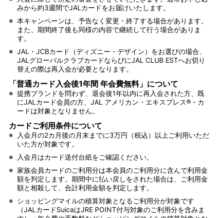
みから約3週間でJALカードをお届けいたします。
※
本キャンペーンは、予告なく変更・終了する場合があります。
また、期間終了後も同様の内容で継続して行う場合がありま
す。
※
JAL・JCBカード（ディズニー・デザイン）をお選びの場合、
JALグローバルクラブカードならびにJAL CLUB ESTへお切り
替えの際は再入会が必要となります。
「普通カード入会後1年間 年会費無料」について
※
提携ブランドを問わず、退会後1年以内に再入会された方、既
にJALカード会員の方、JAL アメリカン・エキスプレス®・カ
ードは対象となりません。
カードご利用条件について
※
入会月の2カ月後の月末までに3万円（税込）以上ご利用いただ
いた方が対象です。
※
入会月はカード送付台紙をご確認ください。
※
家族会員カードのご利用分は本会員のご利用分に含んで利用金
額を判定します。期間中に払い戻しをされた場合は、ご利用金
額と相殺して、合計利用金額を判定します。
※
ショッピングマイルの積算対象となるご利用分が対象です
（JALカードSuicaはJRE POINT付与対象のご利用分を含みま