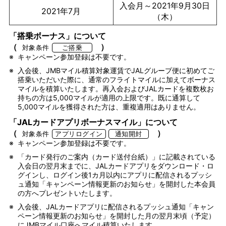
入会月～2021年9月30日
2021年7月
（木）
「搭乗ボーナス」について
（
）
対象条件
ご搭乗
※
キャンペーン参加登録は不要です。
※
入会後、JMBマイル積算対象運賃でJALグループ便に初めてご
搭乗いただいた際に、通常のフライトマイルに加えてボーナス
マイルを積算いたします。再入会およびJALカードを複数枚お
持ちの方は5,000マイルが適用の上限です。既に通算して
5,000マイルを獲得された方は、重複適用はありません。
「JALカードアプリボーナスマイル」について
（
）
対象条件
アプリログイン
通知開封
※
キャンペーン参加登録は不要です。
※
「カード発行のご案内（カード送付台紙）」に記載されている
入会日の翌月末までに、JALカードアプリをダウンロード・ロ
グインし、ログイン後1カ月以内にアプリに配信されるプッシ
ュ通知「キャンペーン情報更新のお知らせ」を開封した本会員
の方へプレゼントいたします。
※
入会後、JALカードアプリに配信されるプッシュ通知「キャン
ペーン情報更新のお知らせ」を開封した月の翌月末頃（予定）
にJMBマイル口座へマイル積算いたします。