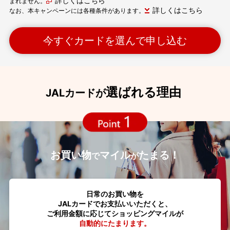
詳しくはこちら
まれません。
詳しくはこちら
なお、本キャンペーンには各種条件があります。
今すぐカードを選んで申し込む
選ばれる理由
JALカードが
お買い物
マイル
たまる！
で
が
日常のお買い物を
JALカードでお支払いいただくと、
ご利用金額に応じてショッピングマイルが
自動的にたまります。