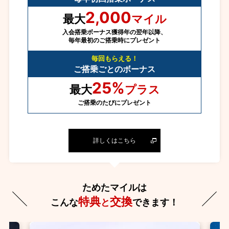
2,000
最大
マイル
入会搭乗ボーナス獲得年の翌年以降、
毎年最初のご搭乗時にプレゼント
毎回もらえる！
ご搭乗ごとのボーナス
25%
最大
プラス
ご搭乗のたびにプレゼント
詳しくはこちら
ためたマイルは
特典
交換
こんな
と
できます！