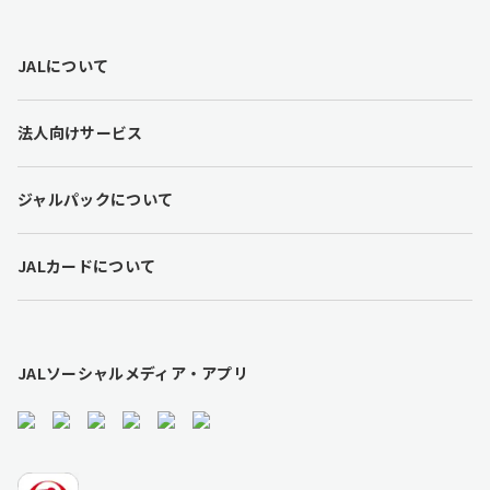
F
JALについて
o
o
t
法人向けサービス
e
r
l
ジャルパックについて
i
n
k
JALカードについて
s
JALソーシャルメディア・アプリ