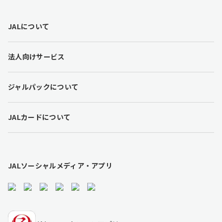
F
JALについて
o
o
t
法人向けサービス
e
r
l
ジャルパックについて
i
n
k
JALカードについて
s
JALソーシャルメディア・アプリ