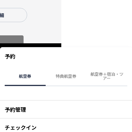
降）
細
予約
航空券＋宿泊・ツ
航空券
特典航空券
アー
予約管理
チェックイン