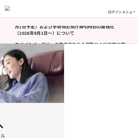
台風13号の影響による運航情報ならびに航空券取り扱い
について（国内線）
ログイン
メニュー
羽田空港国内線「北側サテライト」利用開始（2026年9
重
月1日予定）および手荷物お預け締切時刻の厳格化
要
（2026年9月1日〜）について
な
お
モバイルバッテリーの機内持ち込み個数および充電に関
知
するルール変更についてのお願い（2026年4月24日以
ら
降）
せ
令和8年熊本地震に伴う航空券の取り扱い、臨時便、寄
付の受け付けについて
台風13号の影響による運航情報ならびに航空券取り扱い
について（国内線）
羽田空港国内線「北側サテライト」利用開始（2026年9
月1日予定）および手荷物お預け締切時刻の厳格化
（2026年9月1日〜）について
へ
モバイルバッテリーの機内持ち込み個数および充電に関
するルール変更についてのお願い（2026年4月24日以
アル