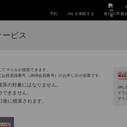
予約
JALを体験する
旅行の準備
サービス
じてマイルが積算できます。
にお得意様番号（JMB会員番号）のお申し出が必要です。
積算の対象にはなりません。
JA
けできません。
ドで
マイ
口座に積算されます。