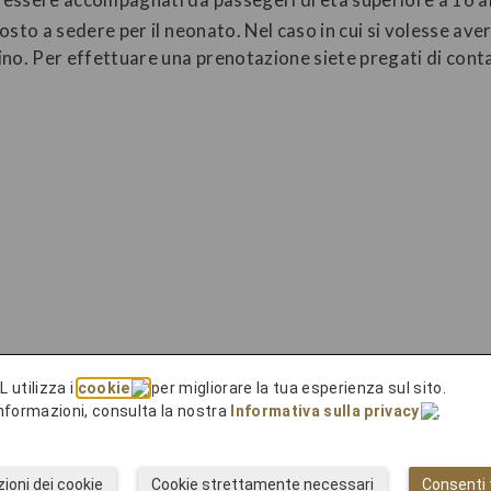
posto a sedere per il neonato. Nel caso in cui si volesse av
no. Per effettuare una prenotazione siete pregati di conta
L utilizza i
cookie
per migliorare la tua esperienza sul sito.
 informazioni, consulta la nostra
Informativa sulla privacy
.
ioni dei cookie
Cookie strettamente necessari
Consenti t