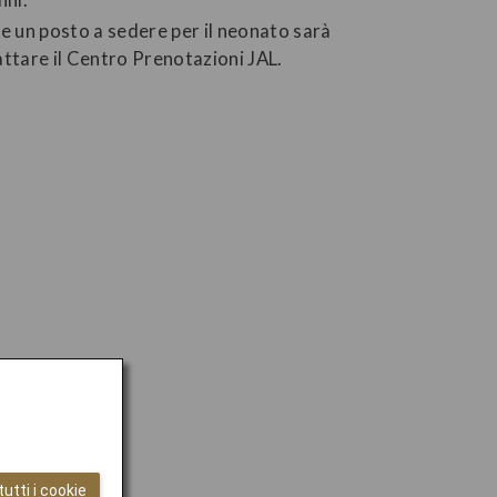
ere un posto a sedere per il neonato sarà
ttare il Centro Prenotazioni JAL.
utti i cookie