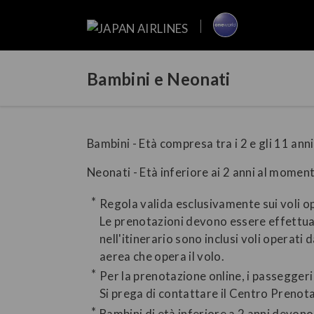
Bambini e Neonati
Bambini - Età compresa tra i 2 e gli 11 an
Neonati - Età inferiore ai 2 anni al momen
Regola valida esclusivamente sui voli op
Le prenotazioni devono essere effettuate
nell'itinerario sono inclusi voli operat
aerea che opera il volo.
Per la prenotazione online, i passegger
Si prega di contattare il Centro Prenot
Bambini di età inferiore a 2 anni devon