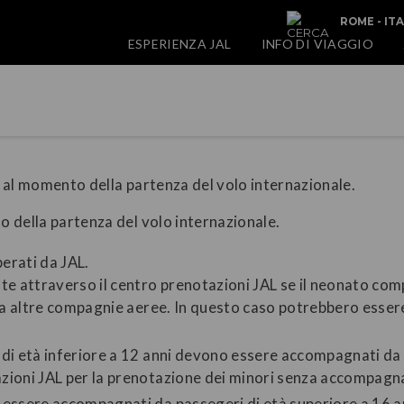
ROME - IT
ESPERIENZA JAL
INFO DI VIAGGIO
ni al momento della partenza del volo internazionale.
to della partenza del volo internazionale.
erati da JAL.
 attraverso il centro prenotazioni JAL se il neonato compie
i da altre compagnie aeree. In questo caso potrebbero esser
i di età inferiore a 12 anni devono essere accompagnati da 
azioni JAL per la prenotazione dei minori senza accompagn
o essere accompagnati da passegeri di età superiore a 16 a