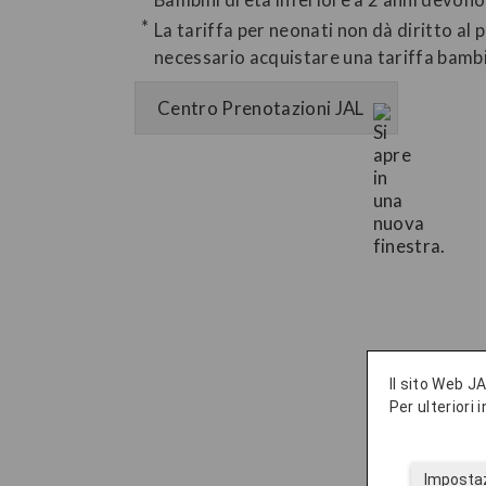
La tariffa per neonati non dà diritto al 
necessario acquistare una tariffa bambi
Centro Prenotazioni JAL
Il sito Web JA
Per ulteriori
Impostaz