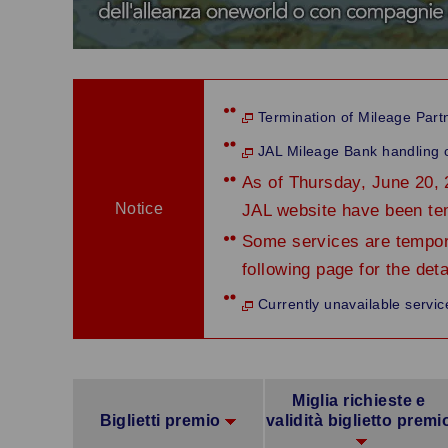
Termination of Mileage Part
JAL Mileage Bank handling o
As of Thursday, June 20, 
Notice
JAL website have been te
Some services are tempora
following page for the deta
Currently unavailable servic
Miglia richieste e
Biglietti premio
validità biglietto premi