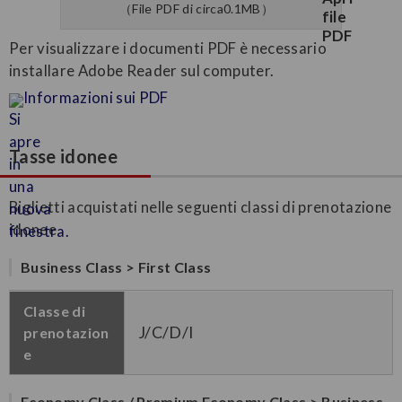
（File PDF di circa0.1MB）
Per visualizzare i documenti PDF è necessario
installare Adobe Reader sul computer.
Informazioni sui PDF
Tasse idonee
Biglietti acquistati nelle seguenti classi di prenotazione
idonee
Business Class > First Class
Classe di
J/C/D/I
prenotazion
e
Economy Class / Premium Economy Class > Business