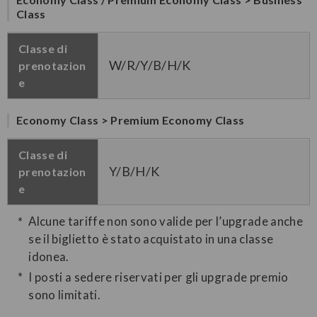
Class
Classe di
W/R/Y/B/H/K
prenotazion
e
Economy Class > Premium Economy Class
Classe di
Y/B/H/K
prenotazion
e
Alcune tariffe non sono valide per l’upgrade anche
se il biglietto è stato acquistato in una classe
idonea.
I posti a sedere riservati per gli upgrade premio
sono limitati.